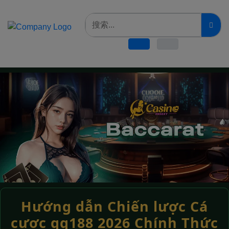
Search
for:
Open
primary
navigation
Hướng dẫn Chiến lược Cá
cược qq188 2026 Chính Thức