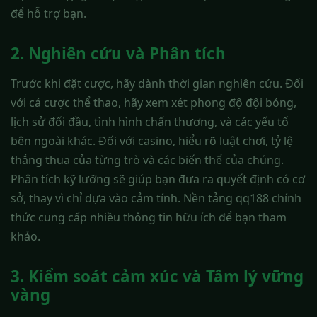
để hỗ trợ bạn.
2. Nghiên cứu và Phân tích
Trước khi đặt cược, hãy dành thời gian nghiên cứu. Đối
với cá cược thể thao, hãy xem xét phong độ đội bóng,
lịch sử đối đầu, tình hình chấn thương, và các yếu tố
bên ngoài khác. Đối với casino, hiểu rõ luật chơi, tỷ lệ
thắng thua của từng trò và các biến thể của chúng.
Phân tích kỹ lưỡng sẽ giúp bạn đưa ra quyết định có cơ
sở, thay vì chỉ dựa vào cảm tính. Nền tảng qq188 chính
thức cung cấp nhiều thông tin hữu ích để bạn tham
khảo.
3. Kiểm soát cảm xúc và Tâm lý vững
vàng