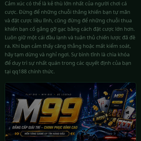
Cảm xúc có thể là kẻ thù lớn nhất của người chơi cá
cược. Đừng để những chuỗi thắng khiến bạn tự mãn
và đặt cược liều lĩnh, cũng đừng để những chuỗi thua
khiến bạn cố gắng gỡ gạc bằng cách đặt cược lớn hơn.
Luôn giữ một cái đầu lạnh và tuân thủ chiến lược đã đề
ra. Khi bạn cảm thấy căng thẳng hoặc mất kiểm soát,
hãy tạm dừng và nghỉ ngơi. Sự bình tĩnh là chìa khóa
để duy trì sự nhất quán trong các quyết định của bạn
tại qq188 chính thức.