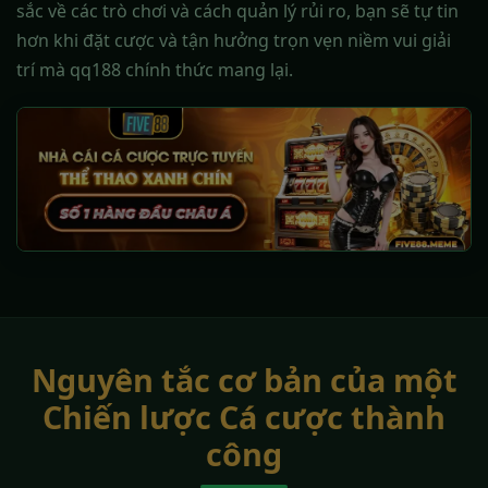
sắc về các trò chơi và cách quản lý rủi ro, bạn sẽ tự tin
hơn khi đặt cược và tận hưởng trọn vẹn niềm vui giải
trí mà qq188 chính thức mang lại.
Nguyên tắc cơ bản của một
Chiến lược Cá cược thành
công