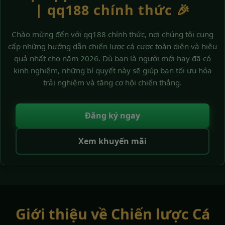
| qq188 chính thức 🎉
Chào mừng đến với qq188 chính thức, nơi chúng tôi cung
cấp những hướng dẫn chiến lược cá cược toàn diện và hiệu
quả nhất cho năm 2026. Dù bạn là người mới hay đã có
kinh nghiệm, những bí quyết này sẽ giúp bạn tối ưu hóa
trải nghiệm và tăng cơ hội chiến thắng.
Đăng ký ngay
Xem khuyến mãi
Giới thiệu về Chiến lược Cá