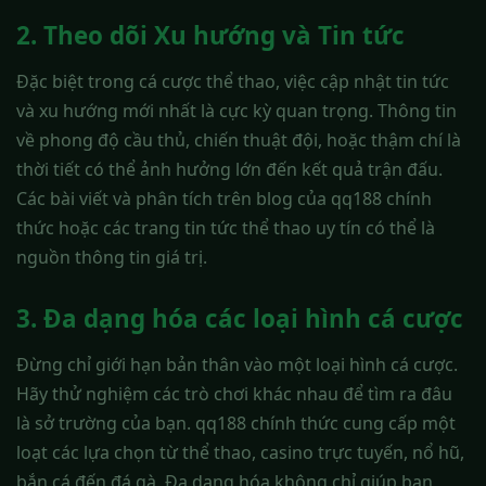
2. Theo dõi Xu hướng và Tin tức
Đặc biệt trong cá cược thể thao, việc cập nhật tin tức
và xu hướng mới nhất là cực kỳ quan trọng. Thông tin
về phong độ cầu thủ, chiến thuật đội, hoặc thậm chí là
thời tiết có thể ảnh hưởng lớn đến kết quả trận đấu.
Các bài viết và phân tích trên blog của qq188 chính
thức hoặc các trang tin tức thể thao uy tín có thể là
nguồn thông tin giá trị.
3. Đa dạng hóa các loại hình cá cược
Đừng chỉ giới hạn bản thân vào một loại hình cá cược.
Hãy thử nghiệm các trò chơi khác nhau để tìm ra đâu
là sở trường của bạn. qq188 chính thức cung cấp một
loạt các lựa chọn từ thể thao, casino trực tuyến, nổ hũ,
bắn cá đến đá gà. Đa dạng hóa không chỉ giúp bạn