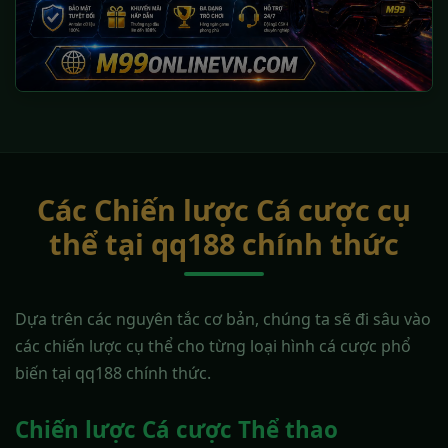
Các Chiến lược Cá cược cụ
thể tại qq188 chính thức
Dựa trên các nguyên tắc cơ bản, chúng ta sẽ đi sâu vào
các chiến lược cụ thể cho từng loại hình cá cược phổ
biến tại qq188 chính thức.
Chiến lược Cá cược Thể thao