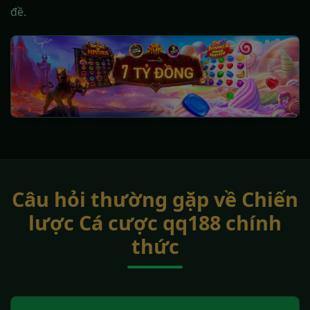
đề.
Câu hỏi thường gặp về Chiến
lược Cá cược qq188 chính
thức