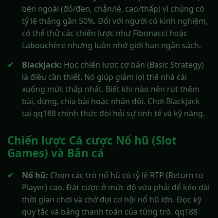
bên ngoài (đỏ/đen, chẵn/lẻ, cao/thấp) vì chúng có
tỷ lệ thắng gần 50%. Đối với người có kinh nghiệm,
có thể thử các chiến lược như Fibonacci hoặc
Labouchère nhưng luôn nhớ giới hạn ngân sách.
Blackjack:
Học chiến lược cơ bản (Basic Strategy)
là điều cần thiết. Nó giúp giảm lợi thế nhà cái
xuống mức thấp nhất. Biết khi nào nên rút thêm
bài, dừng, chia bài hoặc nhân đôi. Chơi Blackjack
tại qq188 chính thức đòi hỏi sự tinh tế và kỹ năng.
Chiến lược Cá cược Nổ hũ (Slot
Games) và Bắn cá
Nổ hũ:
Chọn các trò nổ hũ có tỷ lệ RTP (Return to
Player) cao. Đặt cược ở mức độ vừa phải để kéo dài
thời gian chơi và chờ đợi cơ hội nổ hũ lớn. Đọc kỹ
quy tắc và bảng thanh toán của từng trò. qq188