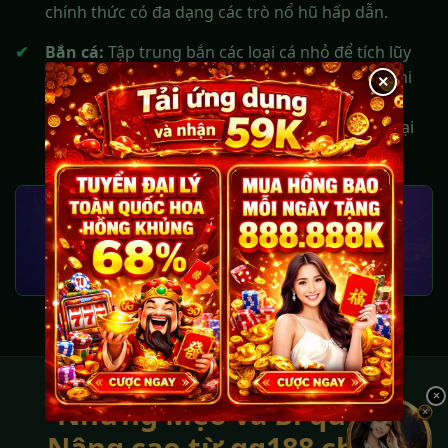
chính thức có đa dạng các trò nổ hũ hấp dẫn.
Bắn cá:
Tập trung bắn các loại cá nhỏ để tích lũy
điểm, sau đó chuyển sang các loại cá lớn hơn khi
×
bạn có đủ đạn và kỹ năng. Sử dụng vũ khí và kỹ
năng đặc biệt một cách chiến lược. Trò bắn cá tại
qq188 chính thức mang lại niềm vui bất tận.
×
Những Mẹo và Bí quyết
Nâng cao từ qq188 chính