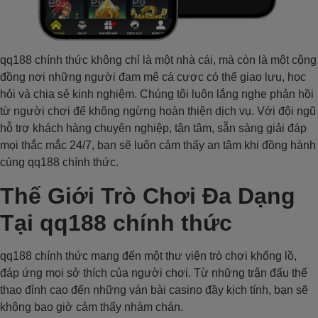
qq188 chính thức không chỉ là một nhà cái, mà còn là một cộng
đồng nơi những người đam mê cá cược có thể giao lưu, học
hỏi và chia sẻ kinh nghiệm. Chúng tôi luôn lắng nghe phản hồi
từ người chơi để không ngừng hoàn thiện dịch vụ. Với đội ngũ
hỗ trợ khách hàng chuyên nghiệp, tận tâm, sẵn sàng giải đáp
mọi thắc mắc 24/7, bạn sẽ luôn cảm thấy an tâm khi đồng hành
cùng qq188 chính thức.
Thế Giới Trò Chơi Đa Dạng
Tại qq188 chính thức
qq188 chính thức mang đến một thư viện trò chơi khổng lồ,
đáp ứng mọi sở thích của người chơi. Từ những trận đấu thể
thao đỉnh cao đến những ván bài casino đầy kịch tính, bạn sẽ
không bao giờ cảm thấy nhàm chán.