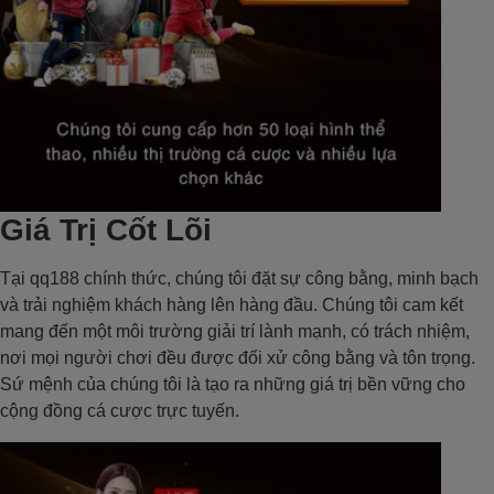
Giá Trị Cốt Lõi
Tại qq188 chính thức, chúng tôi đặt sự công bằng, minh bạch
và trải nghiệm khách hàng lên hàng đầu. Chúng tôi cam kết
mang đến một môi trường giải trí lành mạnh, có trách nhiệm,
nơi mọi người chơi đều được đối xử công bằng và tôn trọng.
Sứ mệnh của chúng tôi là tạo ra những giá trị bền vững cho
cộng đồng cá cược trực tuyến.