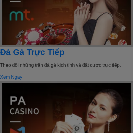
Đá Gà Trực Tiếp
Theo dõi những trận đá gà kịch tính và đặt cược trực tiếp.
Xem Ngay