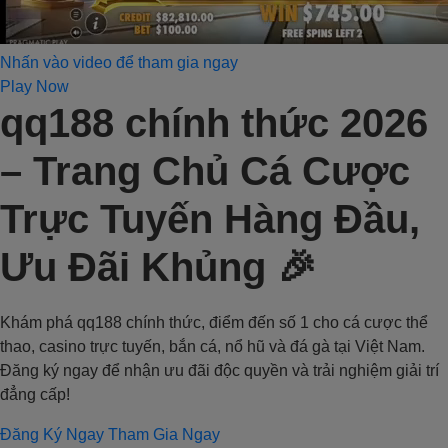
Nhấn vào video để tham gia ngay
Play Now
qq188 chính thức 2026
– Trang Chủ Cá Cược
Trực Tuyến Hàng Đầu,
Ưu Đãi Khủng 🎉
Khám phá qq188 chính thức, điểm đến số 1 cho cá cược thể
thao, casino trực tuyến, bắn cá, nổ hũ và đá gà tại Việt Nam.
Đăng ký ngay để nhận ưu đãi độc quyền và trải nghiệm giải trí
đẳng cấp!
Đăng Ký Ngay
Tham Gia Ngay