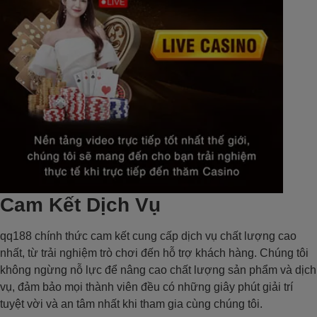
Cam Kết Dịch Vụ
qq188 chính thức cam kết cung cấp dịch vụ chất lượng cao
nhất, từ trải nghiệm trò chơi đến hỗ trợ khách hàng. Chúng tôi
không ngừng nỗ lực để nâng cao chất lượng sản phẩm và dịch
vụ, đảm bảo mọi thành viên đều có những giây phút giải trí
tuyệt vời và an tâm nhất khi tham gia cùng chúng tôi.