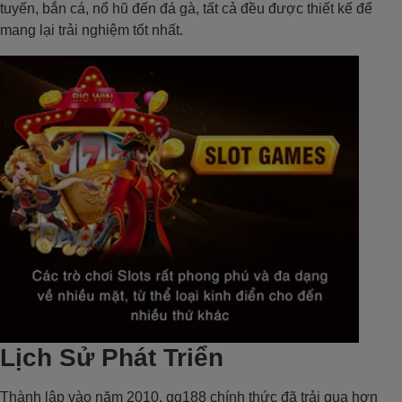
tuyến, bắn cá, nổ hũ đến đá gà, tất cả đều được thiết kế để
mang lại trải nghiệm tốt nhất.
Lịch Sử Phát Triển
Thành lập vào năm 2010, qq188 chính thức đã trải qua hơn