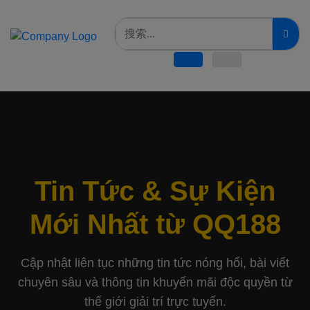
Search
for:
Open
primary
navigation
Tin Tức & Sự Kiện
Mới Nhất từ QQ188
Cập nhật liên tục những tin tức nóng hổi, bài viết
chuyên sâu và thông tin khuyến mãi độc quyền từ
thế giới giải trí trực tuyến.