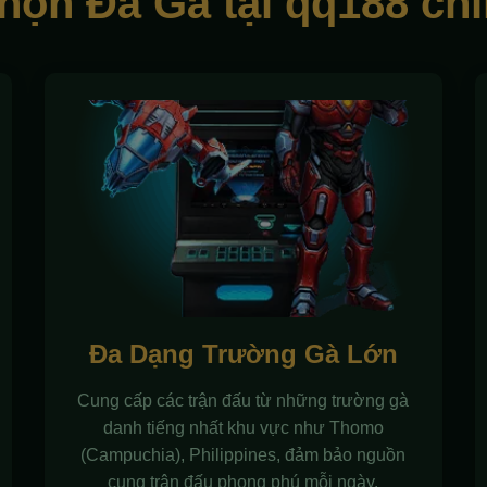
họn Đá Gà tại qq188 ch
Đa Dạng Trường Gà Lớn
Cung cấp các trận đấu từ những trường gà
danh tiếng nhất khu vực như Thomo
(Campuchia), Philippines, đảm bảo nguồn
cung trận đấu phong phú mỗi ngày.