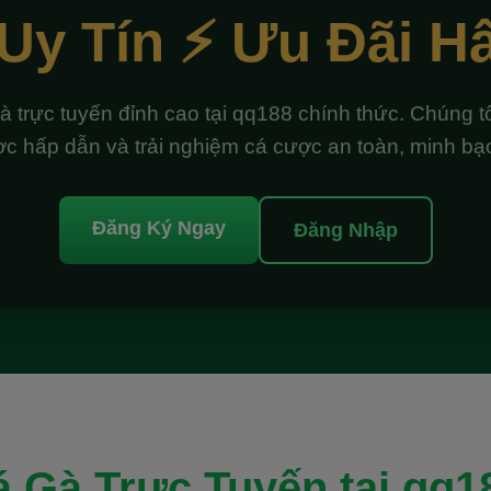
Uy Tín ⚡ Ưu Đãi H
à trực tuyến đỉnh cao tại qq188 chính thức. Chúng 
cược hấp dẫn và trải nghiệm cá cược an toàn, minh bạ
Đăng Ký Ngay
Đăng Nhập
á Gà Trực Tuyến tại qq1