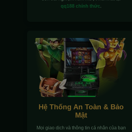
qq188 chính thức
.
Hệ Thống An Toàn & Bảo
Mật
Mọi giao dịch và thông tin cá nhân của bạn