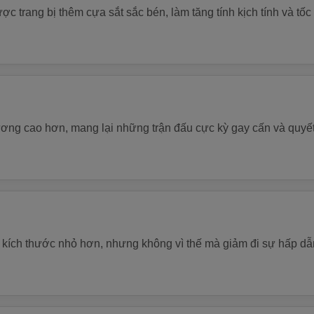
ợc trang bị thêm cựa sắt sắc bén, làm tăng tính kịch tính và tốc
ng cao hơn, mang lại những trận đấu cực kỳ gay cấn và quyết l
ó kích thước nhỏ hơn, nhưng không vì thế mà giảm đi sự hấp dẫn