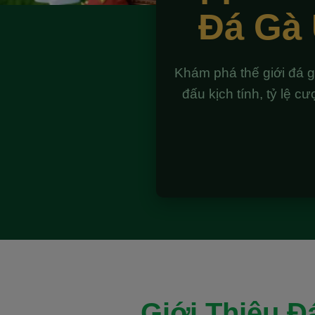
Đá Gà 
Khám phá thế giới đá g
đấu kịch tính, tỷ lệ 
Giới Thiệu Đ