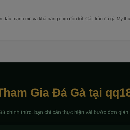
iến đấu mạnh mẽ và khả năng chịu đòn tốt. Các trận đá gà Mỹ 
ham Gia Đá Gà tại qq18
88 chính thức, bạn chỉ cần thực hiện vài bước đơn giản