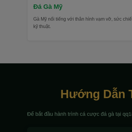
Đá Gà Mỹ
Gà Mỹ nổi tiếng với thân hình vạm vỡ, sức ch
kỹ thuật.
Hướng Dẫn T
Để bắt đầu hành trình cá cược đá gà tại qq1