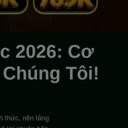
c 2026: Cơ
 Chúng Tôi!
h thức, nền tảng