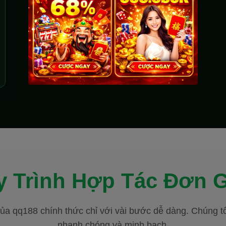
 Trình Hợp Tác Đơn 
của qq188 chính thức chỉ với vài bước dễ dàng. Chúng tô
nhanh chóng và minh bạch.