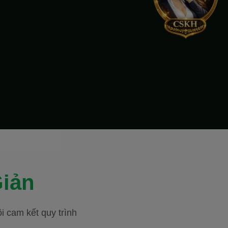
Giản
i cam kết quy trình