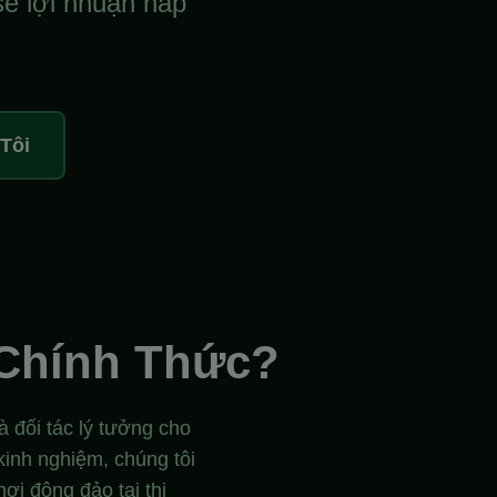
sẻ lợi nhuận hấp
Tôi
 Chính Thức?
à đối tác lý tưởng cho
kinh nghiệm, chúng tôi
i đông đảo tại thị