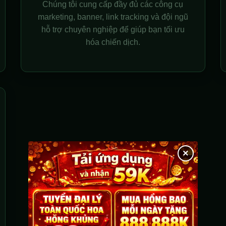
Chúng tôi cung cấp đầy đủ các công cụ
marketing, banner, link tracking và đội ngũ
hỗ trợ chuyên nghiệp để giúp bạn tối ưu
hóa chiến dịch.
×