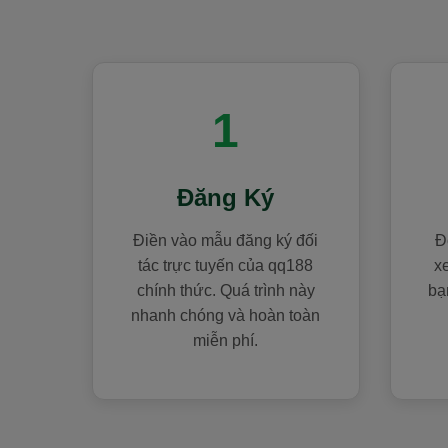
1
Đăng Ký
Điền vào mẫu đăng ký đối
Đ
tác trực tuyến của qq188
x
chính thức. Quá trình này
bạ
nhanh chóng và hoàn toàn
miễn phí.