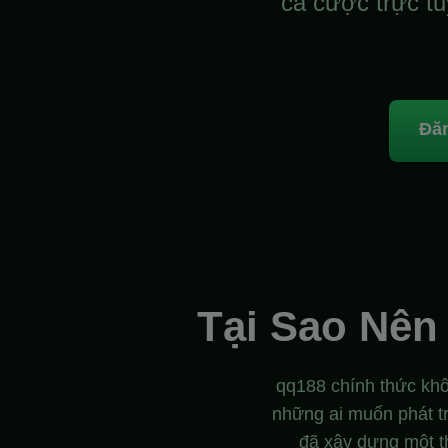
cá cược trực tu
Đăn
Tại Sao Nên
qq188 chính thức khôn
những ai muốn phát tri
đã xây dựng một t