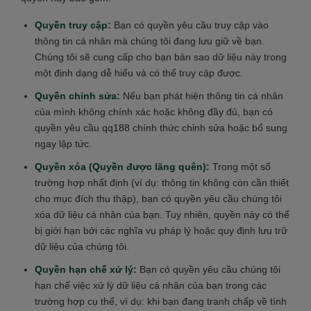
Quyền truy cập:
Bạn có quyền yêu cầu truy cập vào
thông tin cá nhân mà chúng tôi đang lưu giữ về bạn.
Chúng tôi sẽ cung cấp cho bạn bản sao dữ liệu này trong
một định dạng dễ hiểu và có thể truy cập được.
Quyền chỉnh sửa:
Nếu bạn phát hiện thông tin cá nhân
của mình không chính xác hoặc không đầy đủ, bạn có
quyền yêu cầu qq188 chính thức chỉnh sửa hoặc bổ sung
ngay lập tức.
Quyền xóa (Quyền được lãng quên):
Trong một số
trường hợp nhất định (ví dụ: thông tin không còn cần thiết
cho mục đích thu thập), bạn có quyền yêu cầu chúng tôi
xóa dữ liệu cá nhân của bạn. Tuy nhiên, quyền này có thể
bị giới hạn bởi các nghĩa vụ pháp lý hoặc quy định lưu trữ
dữ liệu của chúng tôi.
Quyền hạn chế xử lý:
Bạn có quyền yêu cầu chúng tôi
hạn chế việc xử lý dữ liệu cá nhân của bạn trong các
trường hợp cụ thể, ví dụ: khi bạn đang tranh chấp về tính