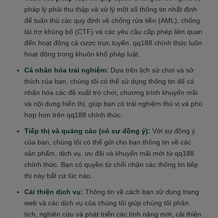
pháp lý phải thu thập và xử lý một số thông tin nhất định
để tuân thủ các quy định về chống rửa tiền (AML), chống
tài trợ khủng bố (CTF) và các yêu cầu cấp phép liên quan
đến hoạt động cá cược trực tuyến. qq188 chính thức luôn
hoạt động trong khuôn khổ pháp luật.
Cá nhân hóa trải nghiệm:
Dựa trên lịch sử chơi và sở
thích của bạn, chúng tôi có thể sử dụng thông tin để cá
nhân hóa các đề xuất trò chơi, chương trình khuyến mãi
và nội dung hiển thị, giúp bạn có trải nghiệm thú vị và phù
hợp hơn trên qq188 chính thức.
Tiếp thị và quảng cáo (có sự đồng ý):
Với sự đồng ý
của bạn, chúng tôi có thể gửi cho bạn thông tin về các
sản phẩm, dịch vụ, ưu đãi và khuyến mãi mới từ qq188
chính thức. Bạn có quyền từ chối nhận các thông tin tiếp
thị này bất cứ lúc nào.
Cải thiện dịch vụ:
Thông tin về cách bạn sử dụng trang
web và các dịch vụ của chúng tôi giúp chúng tôi phân
tích, nghiên cứu và phát triển các tính năng mới, cải thiện