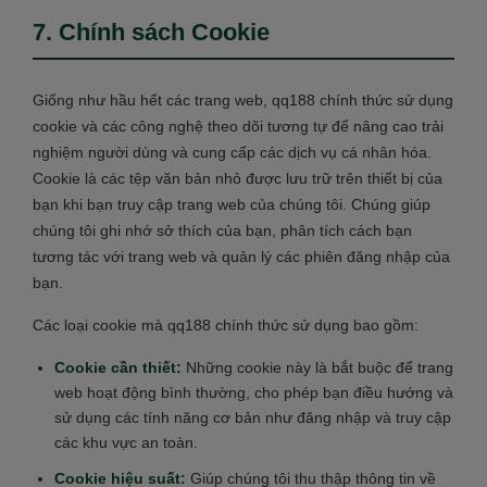
7. Chính sách Cookie
Giống như hầu hết các trang web, qq188 chính thức sử dụng
cookie và các công nghệ theo dõi tương tự để nâng cao trải
nghiệm người dùng và cung cấp các dịch vụ cá nhân hóa.
Cookie là các tệp văn bản nhỏ được lưu trữ trên thiết bị của
bạn khi bạn truy cập trang web của chúng tôi. Chúng giúp
chúng tôi ghi nhớ sở thích của bạn, phân tích cách bạn
tương tác với trang web và quản lý các phiên đăng nhập của
bạn.
Các loại cookie mà qq188 chính thức sử dụng bao gồm:
Cookie cần thiết:
Những cookie này là bắt buộc để trang
web hoạt động bình thường, cho phép bạn điều hướng và
sử dụng các tính năng cơ bản như đăng nhập và truy cập
các khu vực an toàn.
Cookie hiệu suất:
Giúp chúng tôi thu thập thông tin về