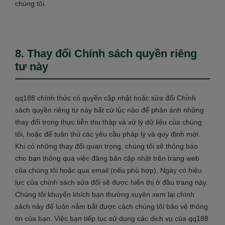
chúng tôi.
8. Thay đổi Chính sách quyền riêng
tư này
qq188 chính thức có quyền cập nhật hoặc sửa đổi Chính
sách quyền riêng tư này bất cứ lúc nào để phản ánh những
thay đổi trong thực tiễn thu thập và xử lý dữ liệu của chúng
tôi, hoặc để tuân thủ các yêu cầu pháp lý và quy định mới.
Khi có những thay đổi quan trọng, chúng tôi sẽ thông báo
cho bạn thông qua việc đăng bản cập nhật trên trang web
của chúng tôi hoặc qua email (nếu phù hợp). Ngày có hiệu
lực của chính sách sửa đổi sẽ được hiển thị ở đầu trang này.
Chúng tôi khuyến khích bạn thường xuyên xem lại chính
sách này để luôn nắm bắt được cách chúng tôi bảo vệ thông
tin của bạn. Việc bạn tiếp tục sử dụng các dịch vụ của qq188