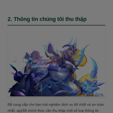
2. Thông tin chúng tôi thu thập
Để cung cấp cho bạn trải nghiệm dịch vụ tốt nhất và an toàn
nhất, qq188 chính thức cần thu thập một số loại thông tin