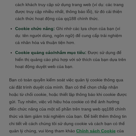
cách khách truy cập sử dụng trang web (ví dụ: các trang
được truy cập nhiều nhất, thông báo lỗi), từ đó cải thiện
cách thức hoạt động của qq188 chính thức.
Cookie chức năng:
Ghi nhớ các lựa chọn của bạn (ví
dụ: tên người dùng, ngôn ngữ) để cung cấp trải nghiệm
cá nhân hóa và thuận tiện hơn.
Cookie quảng cáo/nhắm mục tiêu:
Được sử dụng để
hiển thị quảng cáo phù hợp với sở thích của bạn dựa trên
hoạt động duyệt web của bạn.
Bạn có toàn quyền kiểm soát việc quản lý cookie thông qua
cài đặt trình duyệt của mình. Bạn có thể chọn chấp nhận
hoặc từ chối cookie, hoặc thiết lập thông báo khi cookie được
gửi. Tuy nhiên, việc vô hiệu hóa cookie có thể ảnh hưởng
đến chức năng của một số phần trên trang web qq188 chính
thức và làm giảm trải nghiệm của bạn. Để biết thêm thông tin
chi tiết về cách chúng tôi sử dụng cookie và cách bạn có thể
quản lý chúng, vui lòng tham khảo
Chính sách Cookie
của