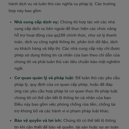
hành dịch vụ và tuân thủ các nghĩa vụ pháp lý. Các trường
hợp này bao gồm:
Nhà cung cấp dịch vụ:
Chúng tôi hợp tác với các nhà
cung cấp dịch vụ bên ngoài để thực hiện các chức năng
hỗ trợ hoạt động của qq188 chính thức, như xử lý thanh
toán, dịch vụ công nghệ thông tin, phân tích dữ liệu, dịch
vụ khách hàng và tiếp thị. Các nhà cung cấp này chỉ được
phép sử dụng thông tin cá nhân của bạn theo chỉ dẫn của
chúng tôi và phải tuân thủ các tiêu chuẩn bảo mật nghiêm
ngặt.
Cơ quan quản lý và pháp luật:
Để tuân thủ các yêu cầu
pháp lý, quy định của cơ quan cấp phép, hoặc để đáp
ứng các yêu cầu hợp pháp từ cơ quan thực thi pháp luật,
chúng tôi có thể cần tiết lộ thông tin cá nhân của bạn.
Điều này bao gồm việc phòng chống rửa tiền, chống tài
trợ khủng bố và các hành vi vi phạm pháp luật khác.
Bảo vệ quyền và lợi ích:
Chúng tôi có thể tiết lộ thông
tin khi cần thiết để bảo vệ quyền, tài sản hoặc sự an toàn