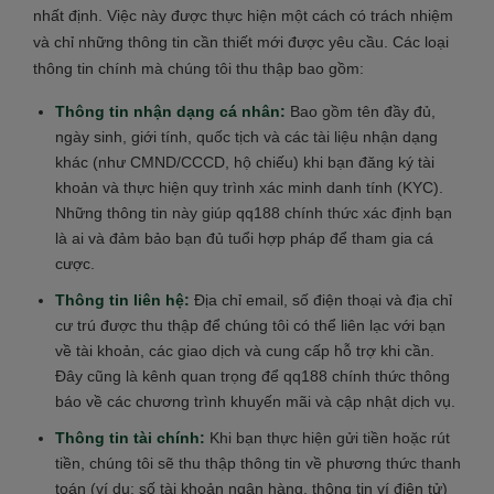
nhất định. Việc này được thực hiện một cách có trách nhiệm
và chỉ những thông tin cần thiết mới được yêu cầu. Các loại
thông tin chính mà chúng tôi thu thập bao gồm:
Thông tin nhận dạng cá nhân:
Bao gồm tên đầy đủ,
ngày sinh, giới tính, quốc tịch và các tài liệu nhận dạng
khác (như CMND/CCCD, hộ chiếu) khi bạn đăng ký tài
khoản và thực hiện quy trình xác minh danh tính (KYC).
Những thông tin này giúp qq188 chính thức xác định bạn
là ai và đảm bảo bạn đủ tuổi hợp pháp để tham gia cá
cược.
Thông tin liên hệ:
Địa chỉ email, số điện thoại và địa chỉ
cư trú được thu thập để chúng tôi có thể liên lạc với bạn
về tài khoản, các giao dịch và cung cấp hỗ trợ khi cần.
Đây cũng là kênh quan trọng để qq188 chính thức thông
báo về các chương trình khuyến mãi và cập nhật dịch vụ.
Thông tin tài chính:
Khi bạn thực hiện gửi tiền hoặc rút
tiền, chúng tôi sẽ thu thập thông tin về phương thức thanh
toán (ví dụ: số tài khoản ngân hàng, thông tin ví điện tử)