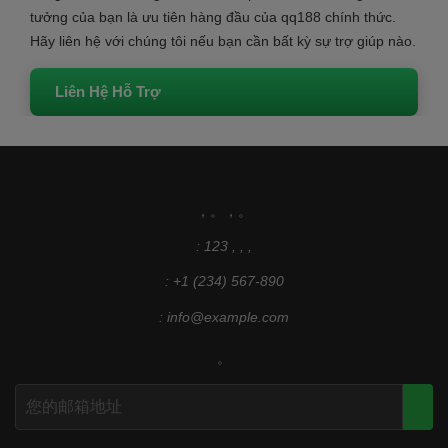
tưởng của bạn là ưu tiên hàng đầu của qq188 chính thức.
Hãy liên hệ với chúng tôi nếu bạn cần bất kỳ sự trợ giúp nào.
Liên Hệ Hỗ Trợ
，。，。
: 123 , , ,
:
+1 (234) 567-890
:
info@example.com
。
Enter
your
email