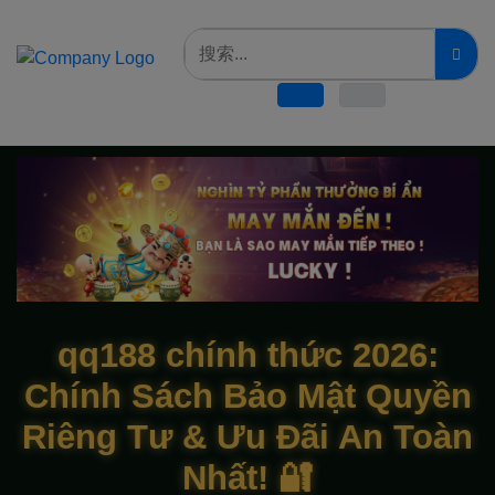
Search
for:
Open
primary
navigation
qq188 chính thức 2026:
Chính Sách Bảo Mật Quyền
Riêng Tư & Ưu Đãi An Toàn
Nhất! 🔐