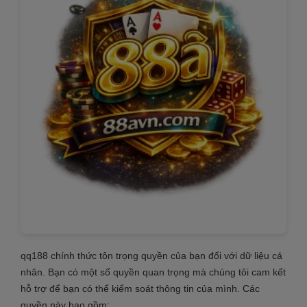
qq188 chính thức tôn trọng quyền của bạn đối với dữ liệu cá
nhân. Bạn có một số quyền quan trọng mà chúng tôi cam kết
hỗ trợ để bạn có thể kiểm soát thông tin của mình. Các
quyền này bao gồm: