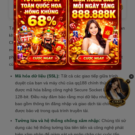
Tại qq188 chính thức, việc bảo vệ thông tin cá nhân của bạn
không chỉ là một cam kết mà còn là một ưu tiên hàng đầu.
Chúng tôi đã triển khai các biện pháp kỹ thuật và tổ chức
mạnh mẽ để bảo vệ dữ liệu của bạn khỏi bị truy cập trái
phép, tiết lộ, thay đổi hoặc phá hủy. Các biện pháp bảo mật
của chúng tôi bao gồm:
Mã hóa dữ liệu (SSL):
Tất cả các giao tiếp giữa trình
×
duyệt của bạn và máy chủ của qq188 chính thức đều
được mã hóa bằng công nghệ Secure Socket Layer (SSL)
128-bit. Điều này đảm bảo rằng mọi dữ liệu nhạy cảm,
bao gồm thông tin đăng nhập và giao dịch tài chính, đều
được bảo vệ trong quá trình truyền tải.
Tường lửa và hệ thống chống xâm nhập:
Chúng tôi sử
dụng các hệ thống tường lửa tiên tiến và công nghệ phát
hiện xâm nhập để giám sát và ngăn chặn các cuộc tấn