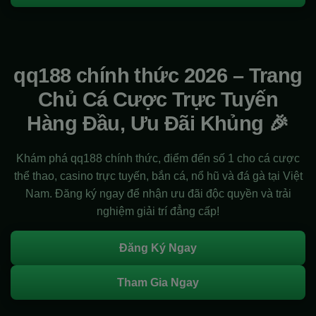
qq188 chính thức 2026 – Trang
Chủ Cá Cược Trực Tuyến
Hàng Đầu, Ưu Đãi Khủng 🎉
Khám phá qq188 chính thức, điểm đến số 1 cho cá cược
thể thao, casino trực tuyến, bắn cá, nổ hũ và đá gà tại Việt
Nam. Đăng ký ngay để nhận ưu đãi độc quyền và trải
nghiệm giải trí đẳng cấp!
Đăng Ký Ngay
Tham Gia Ngay