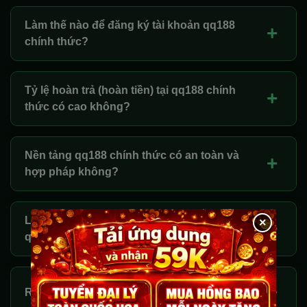
Làm thế nào để đăng ký tài khoản qq188
+
chính thức?
Tỷ lệ hoàn trả (hoàn tiền) tại qq188 chính
+
thức có cao không?
Nền tảng qq188 chính thức có an toàn và
+
hợp pháp không?
Làm thế nào để nạp tiền vào tài khoản
×
+
qq188 chính thức? Hỗ trợ ngân hàng nào?
+
Rút tiền từ qq188 chính thức mất bao lâu?