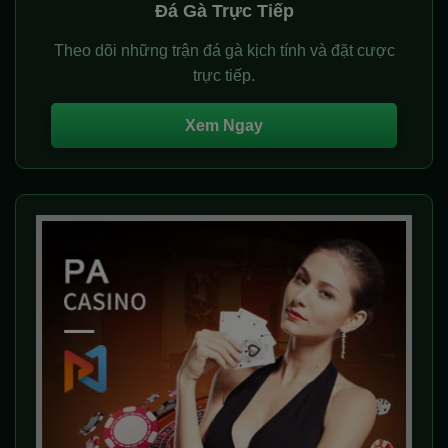
Đá Gà Trực Tiếp
Theo dõi những trận đá gà kịch tính và đặt cược
trực tiếp.
Xem Ngay