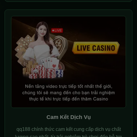
Cam Kết Dịch Vụ
qq188 chính thức cam kết cung cấp dịch vụ chất
lượng cao nhất, từ trải nghiệm trò chơi đến hỗ trợ