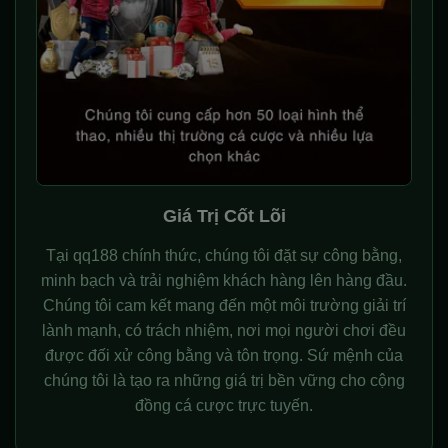
Giá Trị Cốt Lõi
Tại qq188 chính thức, chúng tôi đặt sự công bằng,
minh bạch và trải nghiệm khách hàng lên hàng đầu.
Chúng tôi cam kết mang đến một môi trường giải trí
lành mạnh, có trách nhiệm, nơi mọi người chơi đều
được đối xử công bằng và tôn trọng. Sứ mệnh của
chúng tôi là tạo ra những giá trị bền vững cho cộng
đồng cá cược trực tuyến.