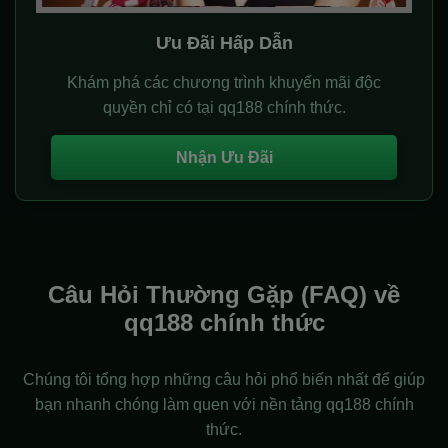
Ưu Đãi Hấp Dẫn
Khám phá các chương trình khuyến mãi độc
quyền chỉ có tại qq188 chính thức.
Nhận Ưu Đãi
Câu Hỏi Thường Gặp (FAQ) về
qq188 chính thức
Chúng tôi tổng hợp những câu hỏi phổ biến nhất để giúp
bạn nhanh chóng làm quen với nền tảng qq188 chính
thức.