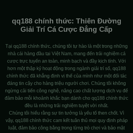
qq188 chính thức: Thiên Đường
Giải Trí Cá Cược Đẳng Cấp
Tại qq188 chính thức, chúng tôi tự hào là một trong những
nhà cái hàng đầu tại Việt Nam, mang đến trải nghiệm cá
cược trực tuyến an toàn, minh bạch và đầy kịch tính. Với
hơn một thập kỷ hoạt động trong ngành giải trí số, qq188
chính thức đã khẳng định vị thế của mình như một đối tác
đáng tin cậy cho hàng triệu người chơi. Chúng tôi không
ngừng cải tiến công nghệ, nâng cao chất lượng dịch vụ để
đảm bảo mỗi khoảnh khắc bạn dành cho qq188 chính thức
đều là những trải nghiệm tuyệt vời nhất.
Chúng tôi hiểu rằng sự tin tưởng là yếu tố then chốt. Vì
vậy, qq188 chính thức cam kết tuân thủ mọi quy định pháp
luật, đảm bảo công bằng trong từng trò chơi và bảo mật