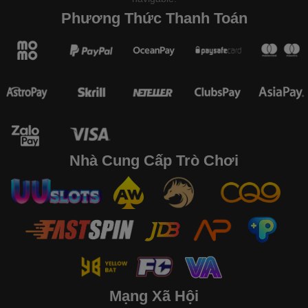
Phương Thức Thanh Toán
Nhà Cung Cấp Trò Chơi
Mạng Xã Hội