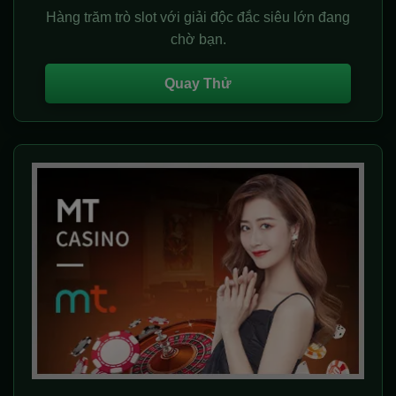
Hàng trăm trò slot với giải độc đắc siêu lớn đang
chờ bạn.
Quay Thử