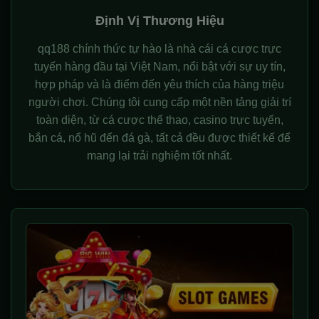
Định Vị Thương Hiệu
qq188 chính thức tự hào là nhà cái cá cược trực
tuyến hàng đầu tại Việt Nam, nổi bật với sự uy tín,
hợp pháp và là điểm đến yêu thích của hàng triệu
người chơi. Chúng tôi cung cấp một nền tảng giải trí
toàn diện, từ cá cược thể thao, casino trực tuyến,
bắn cá, nổ hũ đến đá gà, tất cả đều được thiết kế để
mang lại trải nghiệm tốt nhất.